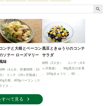
Search Button
コンテと大根とベーコン
黒豆ときゅうりのコンテ
のソテー ローズマリー
サラダ
風味
材料（2人分） コンテ（4-8
ヶ月熟成） … 90g黒豆の水煮
材料（4人分、所要時間：10
… 140gきゅうり … 60 …
分） コンテ（18ヶ月熟成）…
60g大根…400gベーコン（ス
ライス …
をすべて見る