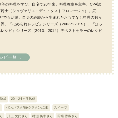
等の料理を学び、自宅で20年来、料理教室を主宰。CPA認
評騎士（シュヴァリエ・デュ・タストフロマージュ）。広
などでも活躍。自身の経験から生まれたおもてなし料理の数々
。『ほめられレシピ』シリーズ（2008〜2015）、『ほっ
レシピ』シリーズ（2013、2014）等ベストセラーのレシピ
シピ一覧
月熟成
20～24ヶ月熟成
)
パン/パスタ/麺/グラタン/ご飯
スイーツ
ん
川上 文代さん
村瀬 美幸さん
馬場 香織さん