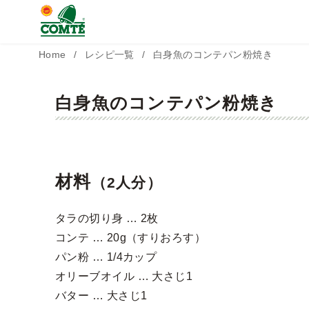
コ
Home
レシピ一覧
白身魚のコンテパン粉焼き
ン
テ
白身魚のコンテパン粉焼き
ン
ツ
へ
材料
（2人分）
移
動
タラの切り身 … 2枚
コンテ … 20g（すりおろす）
パン粉 … 1/4カップ
オリーブオイル … 大さじ1
バター … 大さじ1