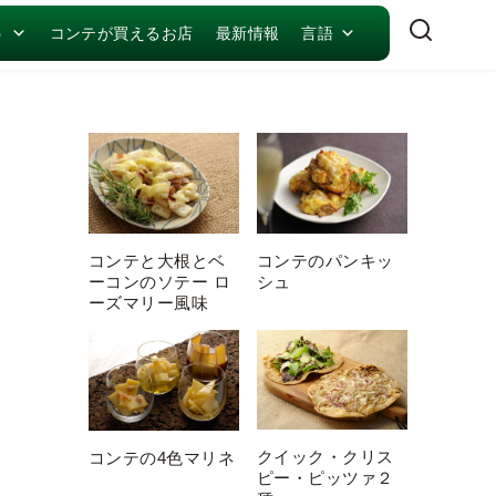
う
コンテが買えるお店
最新情報
言語
コンテと大根とベ
コンテのパンキッ
ーコンのソテー ロ
シュ
ーズマリー風味
クイック・クリス
コンテの4色マリネ
ピー・ピッツァ２