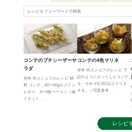
Search
for:
コンテのプチシーザーサ
コンテの4色マリネ
ラダ
岸本 尚人シェフのレシピ 下
記のようにカットしたコンテ
岸本 尚人シェフのレシピ 材
を、それぞれ3日以上マリネ
料 コンテ…40〜50gロメイン
する。（写真参考 …
レタス…3〜4枚ベーコン（細
くカット …
レシピ