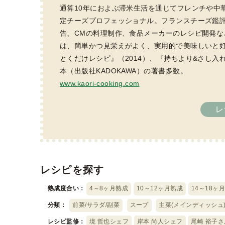
通算10年におよぶ滞米生活を通じてフレンチや中華
定チーズプロフェッショナル。フランスチーズ鑑
告、CMの料理制作、食品メーカーのレシピ開発
は、簡単かつ見栄えがよく、実用的で美味しいと好評
とくだけレシピ』（2014）、『持ちより&さし入れ
本（出版社KADOKAWA）の著書多数。
www.kaori-cooking.com
レ
レシピを探す
熟成度合い：
4～8ヶ月熟成
10～12ヶ月熟成
14～18ヶ
分類：
前菜/サラダ/副菜
スープ
主菜(メインディッシュ
レシピ監修：
境 哲也シェフ
岸本 尚人シェフ
尾崎 裕子さ