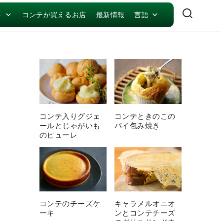
う
コンテが買えるお店
最新情報
言語
コンテ入りグジェ
コンテときのこの
ールとじゃがいも
パイ包み焼き
のピューレ
キャラメルオニオ
コンテのチーズケ
ンとコンテチーズ
ーキ