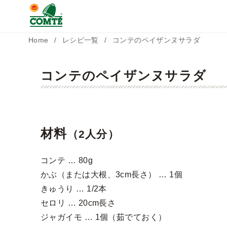
コ
Home
レシピ一覧
コンテのペイザンヌサラダ
ン
テ
コンテのペイザンヌサラダ
ン
ツ
へ
材料
（2人分）
移
動
コンテ … 80g
かぶ（または大根、3cm長さ） … 1個
きゅうり … 1/2本
セロリ … 20cm長さ
ジャガイモ … 1個（茹でておく）