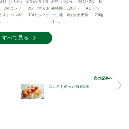
材料（2人分） タラの切り身
材料（4枚分：2種類×2枚、所
… 2枚コンテ … 20g（すりお
要時間：120分） ■ピッツ
ろす）パン粉 … 1/4カップオ
ァ生地 4枚分小麦粉 … 200g
…
オ …
をすべて見る
次の記事へ
コンテを使った前菜3種