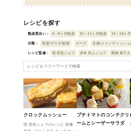
レシピを探す
熟成度合い：
4～8ヶ月熟成
10～12ヶ月熟成
14～18ヶ
分類：
前菜/サラダ/副菜
スープ
主菜(メインディッシュ
レシピ監修：
境 哲也シェフ
岸本 尚人シェフ
尾崎 裕子さ
Search
for:
クロックムッシュー
プチトマトのコンテクリ
ームとシーザーサラダ
境 哲也シェフのレシピ 画像