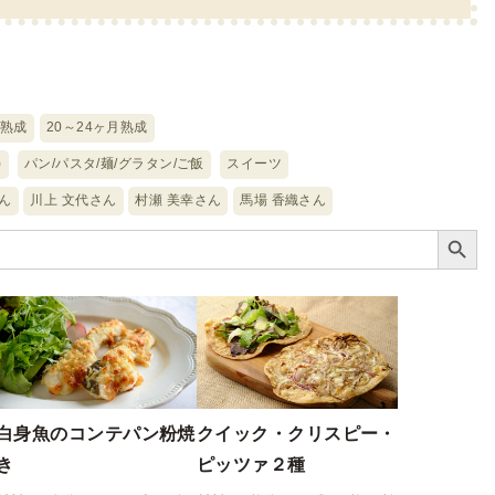
月熟成
20～24ヶ月熟成
)
パン/パスタ/麺/グラタン/ご飯
スイーツ
ん
川上 文代さん
村瀬 美幸さん
馬場 香織さん
Search Button
白身魚のコンテパン粉焼
クイック・クリスピー・
き
ピッツァ２種