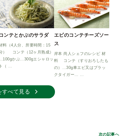
コンテとかぶのサラダ
エビのコンテチーズソー
ス
材料（4人分、所要時間：15
分） コンテ（12ヶ月熟成）
岸本 尚人シェフのレシピ 材
…100gかぶ…300gエシャロッ
料 コンテ（すりおろしたも
ト（ …
の）…30g車エビ又はブラッ
クタイガー… …
をすべて見る
次の記事へ