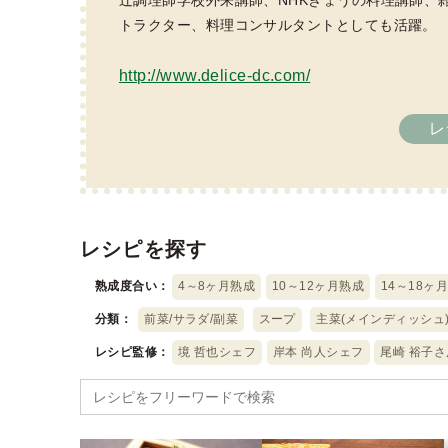
辻調理師学校外来講師、NHKきょうの料理講師、
トラクター、料理コンサルタントとしても活躍。
http://www.delice-dc.com/
レ
レシピを探す
熟成度合い：
4～8ヶ月熟成
10～12ヶ月熟成
14～18ヶ
分類：
前菜/サラダ/副菜
スープ
主菜(メインディッシュ
レシピ監修：
境 哲也シェフ
岸本 尚人シェフ
尾崎 裕子さ
Search
for: