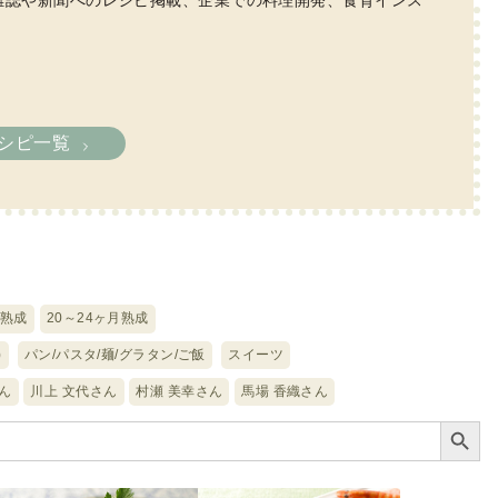
雑誌や新聞へのレシピ掲載、企業での料理開発、食育インス
シピ一覧
月熟成
20～24ヶ月熟成
)
パン/パスタ/麺/グラタン/ご飯
スイーツ
ん
川上 文代さん
村瀬 美幸さん
馬場 香織さん
Search Button