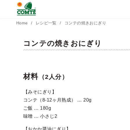
コ
Home
レシピ一覧
コンテの焼きおにぎり
ン
テ
コンテの焼きおにぎり
ン
ツ
へ
材料
（2人分）
移
動
【みそにぎり】
コンテ（8-12ヶ月熟成） … 20g
ご飯 … 180g
味噌 … 小さじ2
【おかか醤油にぎり】