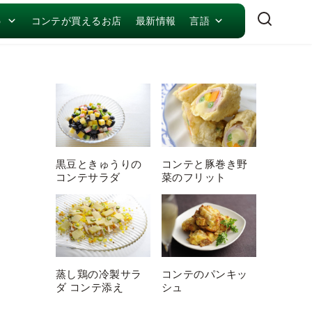
う
コンテが買えるお店
最新情報
言語
黒豆ときゅうりの
コンテと豚巻き野
コンテサラダ
菜のフリット
蒸し鶏の冷製サラ
コンテのパンキッ
ダ コンテ添え
シュ