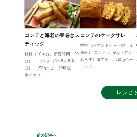
コンテと海老の春巻きス
コンテのケークサレ
ティック
材料（パウンドケーキ型 １
個分） コンテ … 50g（すり
材料（10本分、所要時間：20
おろす）薄力粉 … 125gベー
分） コンテ（6〜8ヶ月熟
キング …
成）…150gエビ…10尾塩…
少々オリ …
レシピ
前の記事へ