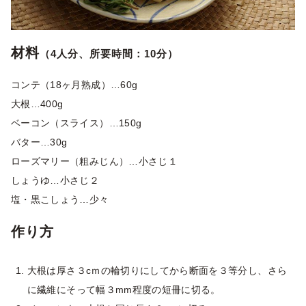
材料
（4人分、所要時間：10分）
コンテ（18ヶ月熟成）…60g
大根…400g
ベーコン（スライス）…150g
バター…30g
ローズマリー（粗みじん）…小さじ１
しょうゆ…小さじ２
塩・黒こしょう…少々
作り方
大根は厚さ３cｍの輪切りにしてから断面を３等分し、さら
に繊維にそって幅３mm程度の短冊に切る。