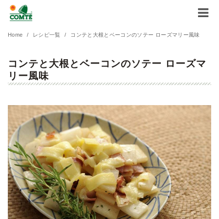
コ
Home
レシピ一覧
コンテと大根とベーコンのソテー ローズマリー風味
ン
コンテと大根とベーコンのソテー ローズマ
テ
リー風味
ン
ツ
へ
移
動