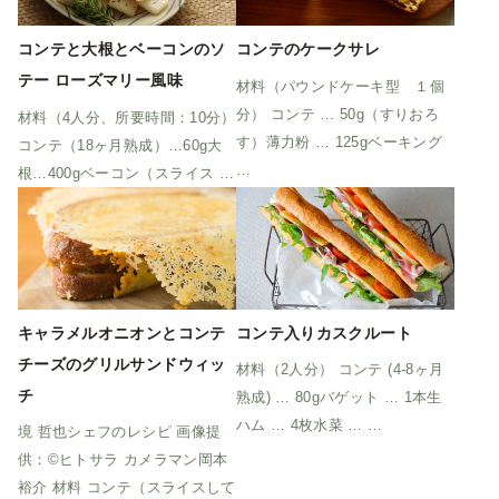
コンテと大根とベーコンのソ
コンテのケークサレ
テー ローズマリー風味
材料（パウンドケーキ型 １個
分） コンテ … 50g（すりおろ
材料（4人分、所要時間：10分）
す）薄力粉 … 125gベーキング
コンテ（18ヶ月熟成）…60g大
…
根…400gベーコン（スライス …
キャラメルオニオンとコンテ
コンテ入りカスクルート
チーズのグリルサンドウィッ
材料（2人分） コンテ (4-8ヶ月
チ
熟成) … 80gバゲット … 1本生
ハム … 4枚水菜 … …
境 哲也シェフのレシピ 画像提
供：©ヒトサラ カメラマン岡本
裕介 材料 コンテ（スライスして