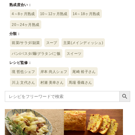
熟成度合い：
4～8ヶ月熟成
10～12ヶ月熟成
14～18ヶ月熟成
20～24ヶ月熟成
分類：
前菜/サラダ/副菜
スープ
主菜(メインディッシュ)
パン/パスタ/麺/グラタン/ご飯
スイーツ
レシピ監修：
境 哲也シェフ
岸本 尚人シェフ
尾崎 裕子さん
川上 文代さん
村瀬 美幸さん
馬場 香織さん
Search Button
Search
for: