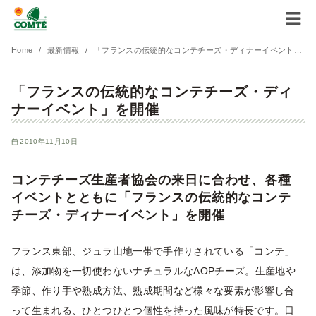
コ
Home
最新情報
「フランスの伝統的なコンテチーズ・ディナーイベント」を開催
ン
「フランスの伝統的なコンテチーズ・ディ
テ
ナーイベント」を開催
ン
ツ
2010年11月10日
へ
移
コンテチーズ生産者協会の来日に合わせ、各種
動
イベントとともに「フランスの伝統的なコンテ
チーズ・ディナーイベント」を開催
フランス東部、ジュラ山地一帯で手作りされている「コンテ」
は、添加物を一切使わないナチュラルなAOPチーズ。生産地や
季節、作り手や熟成方法、熟成期間など様々な要素が影響し合
って生まれる、ひとつひとつ個性を持った風味が特長です。日