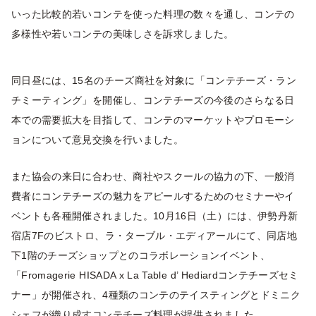
いった比較的若いコンテを使った料理の数々を通し、コンテの
多様性や若いコンテの美味しさを訴求しました。
同日昼には、15名のチーズ商社を対象に「コンテチーズ・ラン
チミーティング」を開催し、コンテチーズの今後のさらなる日
本での需要拡大を目指して、コンテのマーケットやプロモーシ
ョンについて意見交換を行いました。
また協会の来日に合わせ、商社やスクールの協力の下、一般消
費者にコンテチーズの魅力をアピールするためのセミナーやイ
ベントも各種開催されました。10月16日（土）には、伊勢丹新
宿店7Fのビストロ、ラ・ターブル・エディアールにて、同店地
下1階のチーズショップとのコラボレーションイベント、
「Fromagerie HISADA x La Table d’ Hediardコンテチーズセミ
ナー」が開催され、4種類のコンテのテイスティングとドミニク
シェフが織り成すコンテチーズ料理が提供されました。