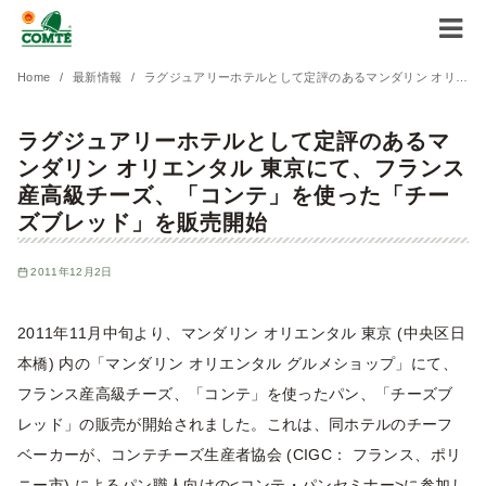
コ
Home
最新情報
ラグジュアリーホテルとして定評のあるマンダリン オリエンタル 東京にて、フランス産高級チーズ、「コンテ」を使った「チーズブレッド」を販売開始
ン
ラグジュアリーホテルとして定評のあるマ
テ
ンダリン オリエンタル 東京にて、フランス
ン
産高級チーズ、「コンテ」を使った「チー
ツ
ズブレッド」を販売開始
へ
移
2011年12月2日
動
2011年11月中旬より、マンダリン オリエンタル 東京 (中央区日
本橋) 内の「マンダリン オリエンタル グルメショップ」にて、
フランス産高級チーズ、「コンテ」を使ったパン、「チーズブ
レッド」の販売が開始されました。これは、同ホテルのチーフ
ベーカーが、コンテチーズ生産者協会 (CIGC： フランス、ポリ
ニー市) によるパン職人向けの<コンテ・パンセミナー>に参加し