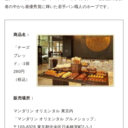
者の中から最優秀賞に輝いた若手パン職人のホープです。
商品名：
「チーズ
ブレッ
ド」-1個
280円
（税込）
販売場所：
マンダリン オリエンタル 東京内
「マンダリン オリエンタル グルメショップ」
〒103-8328 東京都中央区日本橋室町2-1-1